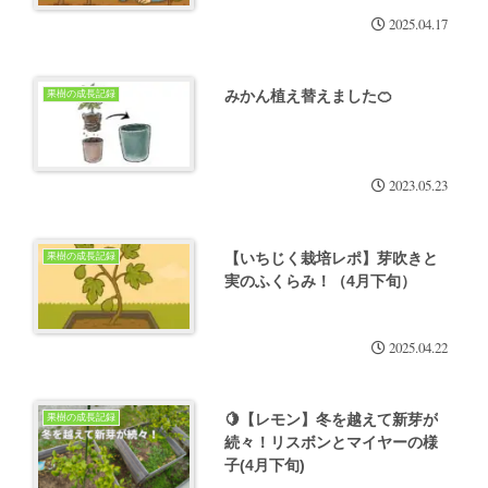
2025.04.17
みかん植え替えました🍊
果樹の成長記録
2023.05.23
【いちじく栽培レポ】芽吹きと
果樹の成長記録
実のふくらみ！（4月下旬）
2025.04.22
🍋【レモン】冬を越えて新芽が
果樹の成長記録
続々！リスボンとマイヤーの様
子(4月下旬)