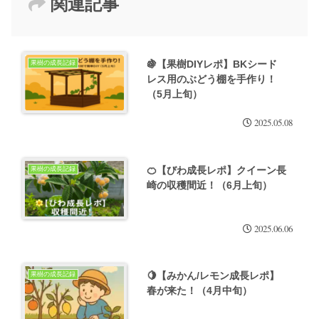
関連記事
🍇【果樹DIYレポ】BKシード
果樹の成長記録
レス用のぶどう棚を手作り！
（5月上旬）
2025.05.08
🍊【びわ成長レポ】クイーン長
果樹の成長記録
崎の収穫間近！（6月上旬）
2025.06.06
🍋【みかん/レモン成長レポ】
果樹の成長記録
春が来た！（4月中旬）