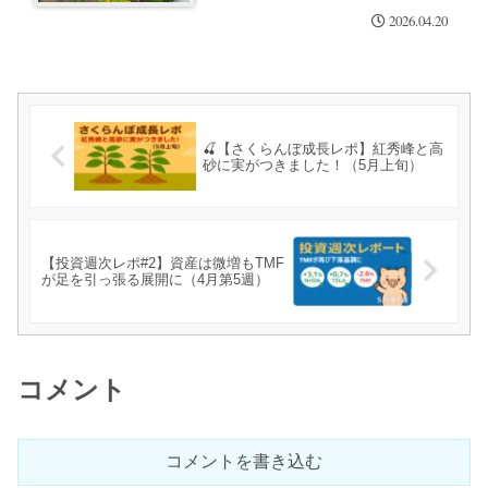
2026.04.20
🍒【さくらんぼ成長レポ】紅秀峰と高
砂に実がつきました！（5月上旬）
【投資週次レポ#2】資産は微増もTMF
が足を引っ張る展開に（4月第5週）
コメント
コメントを書き込む