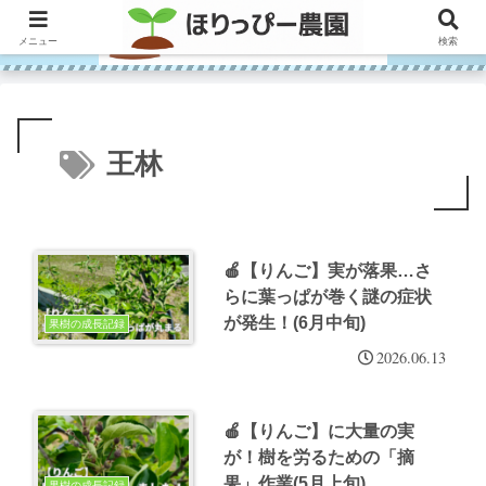
メニュー
検索
王林
🍎【りんご】実が落果…さ
らに葉っぱが巻く謎の症状
が発生！(6月中旬)
果樹の成長記録
2026.06.13
🍎【りんご】に大量の実
が！樹を労るための「摘
果」作業(5月上旬)
果樹の成長記録