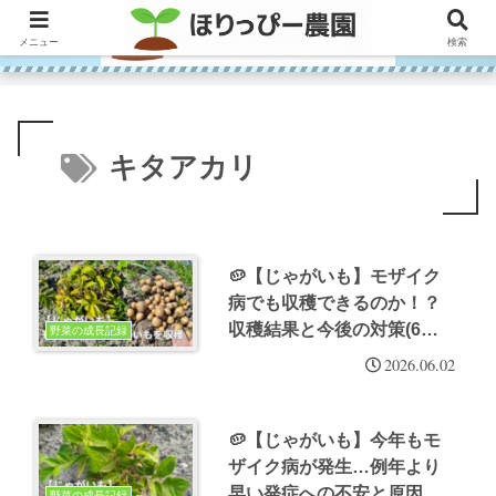
メニュー
検索
キタアカリ
🥔【じゃがいも】モザイク
病でも収穫できるのか！？
収穫結果と今後の対策(6月
野菜の成長記録
上旬)
2026.06.02
🥔【じゃがいも】今年もモ
ザイク病が発生…例年より
早い発症への不安と原因分
野菜の成長記録