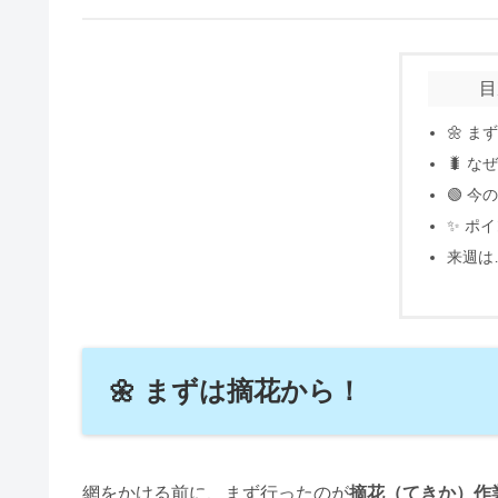
目
🌼 
🐛 
🟢 
✨ ポ
来週は
🌼 まずは摘花から！
網をかける前に、まず行ったのが
摘花（てきか）作