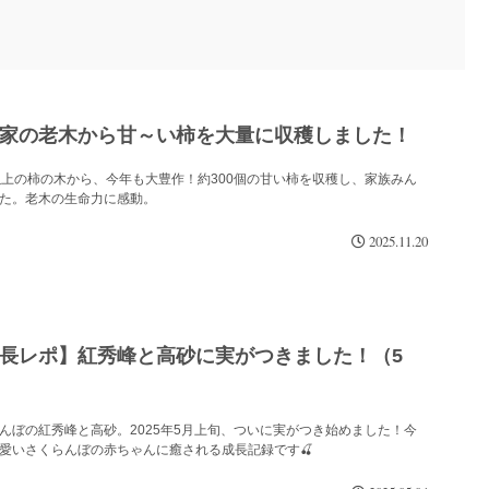
家の老木から甘～い柿を大量に収穫しました！
以上の柿の木から、今年も大豊作！約300個の甘い柿を収穫し、家族みん
た。老木の生命力に感動。
2025.11.20
成長レポ】紅秀峰と高砂に実がつきました！（5
んぼの紅秀峰と高砂。2025年5月上旬、ついに実がつき始めました！今
愛いさくらんぼの赤ちゃんに癒される成長記録です🍒