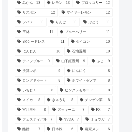
みかん
13
レモン
13
ブロッコリー
12
リスボン
12
マイヤーレモン
12
ツバメ
11
りんご
11
ぶどう
11
王林
11
ブルーベリー
11
BKシードレス
11
ダイコン
10
にんじん
10
石地温州
10
ティフブルー
9
山下紅温州
9
ふじ
9
決算レポ
9
にんにく
8
ロングドゥート
8
ホワイトゼノア
8
いちじく
8
ピンクレモネード
8
スイカ
8
きゅうり
8
チンゲン菜
8
宮川早生
8
ズッキーニ
7
FX
7
フェスティバル
7
NVDA
7
ミョウガ
7
離婚
7
日本株
6
農家メシ
6