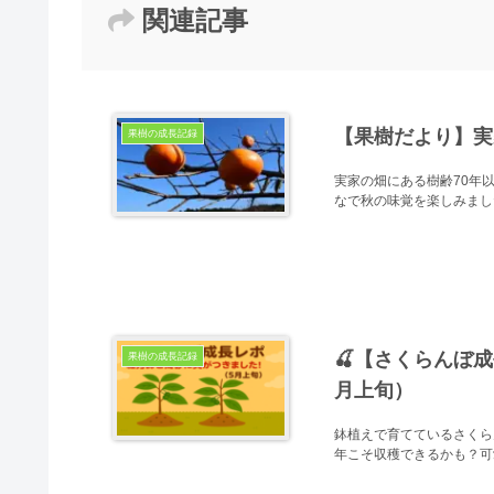
関連記事
【果樹だより】実
果樹の成長記録
実家の畑にある樹齢70年
なで秋の味覚を楽しみまし
🍒【さくらんぼ
果樹の成長記録
月上旬）
鉢植えで育てているさくら
年こそ収穫できるかも？可