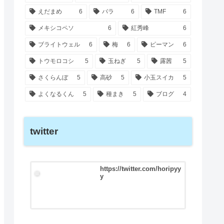
えだまめ
6
バラ
6
TMF
6
メキシコペソ
6
紅秀峰
6
ブライトウェル
6
梅
6
ピーマン
6
トウモロコシ
5
玉ねぎ
5
露茜
5
さくらんぼ
5
高砂
5
小玉スイカ
5
よくなるくん
5
種まき
5
ブログ
4
twitter
https://twitter.com/horipyy
y