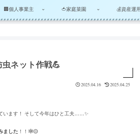
🏢個人事業主
🍅家庭菜園
💰資産運
虫ネット作戦💪
2025.04.16
2025.04.25
ています！ そして今年はひと工夫……✨
みました
！！🕸️🟡