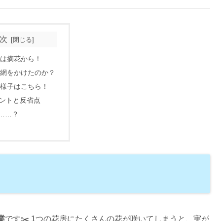
次
まずは摘花から！
なぜ網をかけたのか？
今の様子はこちら！
イントと反省点
……？
業
です✂️ 1つの花房にたくさんの花が咲いてしまうと、実が