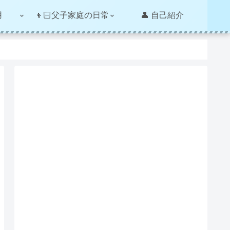
用
👦🏻父子家庭の日常
👤 自己紹介