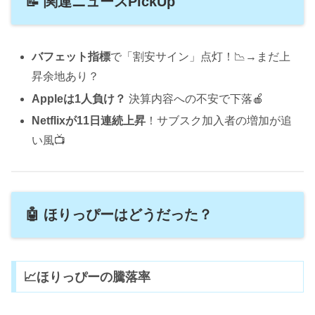
📝 関連ニュースPickUp
バフェット指標
で「割安サイン」点灯！📉→まだ上
昇余地あり？
Appleは1人負け？
決算内容への不安で下落🍎
Netflixが11日連続上昇
！サブスク加入者の増加が追
い風📺
🤖 ほりっぴーはどうだった？
📈ほりっぴーの騰落率