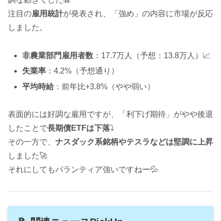
注目の
雇用統計
が発表され、「強め」の内容に市場が反応
しました。
非農業部門雇用者数
：17.7万人（予想：13.8万人）📈
失業率
：4.2%（予想通り）
平均時給
：前年比+3.8%（やや弱い）
表面的には好調な雇用ですが、「利下げ期待」がやや後退
したことで
長期債ETFは下落
⤵️
その一方で、
ナスダック系銘柄やテスラなどは堅調に上昇
しました🚀
それにしてもパランティア強いですねー💦