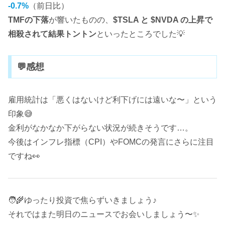
-0.7%
（前日比）
TMFの下落
が響いたものの、
$TSLA と $NVDA の上昇で
相殺されて結果トントン
といったところでした💡
💬感想
雇用統計は「悪くはないけど利下げには遠いな〜」という
印象😅
金利がなかなか下がらない状況が続きそうです…。
今後はインフレ指標（CPI）やFOMCの発言にさらに注目
ですね👀
🧑‍🌾ゆったり投資で焦らずいきましょう♪
それではまた明日のニュースでお会いしましょう〜✨