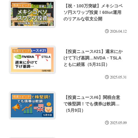
【祝・100万突破】メキシコペ
投資トピック
ソ円スワップ投資！60lot運用
のリアルな収支公開
2026.04.12
【投資ニュース#21】週末にか
投資トピック
けて下げ基調…NVDA・TSLA
ともに続落（5月31日）
2025.05.31
【投資ニュース#6】関税合意
投資トピック
で株堅調！でも債券は軟調…
（5月9日）
2025.05.09