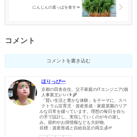
にんじんの葉っぱを食す🥕
コメント
コメントを書き込む
ほりっぴー
京都の田舎在住。父子家庭のITエンジニア(個
人事業主)パパ👨‍🌾
「賢い生活と豊かな体験」をテーマに、スペ
クトラム症育児・資産形成・家庭菜園のリア
ルな日常を綴っています。理想の毎日を自ら
の手で設計し、実現していくのが今の楽し
み。節約やお得情報なども大好物。
目標：資産形成と自給自足の両立💰🌱