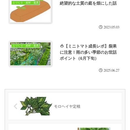
絶望的な土質の庭を畑にした話
土づくり・資材・道具
2023.05.03
🍅【ミニトマト成長レポ】裂果
土づくり・資材・道具
に注意！雨の多い季節のお世話
ポイント（6月下旬）
2025.06.27
モロヘイヤ定植