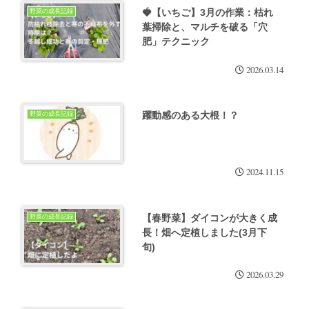
🍓【いちご】3月の作業：枯れ
野菜の成長記録
葉掃除と、マルチを破る「穴
肥」テクニック
2026.03.14
躍動感のある大根！？
野菜の成長記録
2024.11.15
【春野菜】ダイコンが大きく成
野菜の成長記録
長！畑へ定植しました(3月下
旬)
2026.03.29