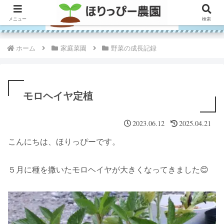
メニュー
検索
ホーム
家庭菜園
野菜の成長記録
モロヘイヤ定植
2023.06.12
2025.04.21
こんにちは、ほりっぴーです。
５月に種を撒いたモロヘイヤが大きくなってきました😊