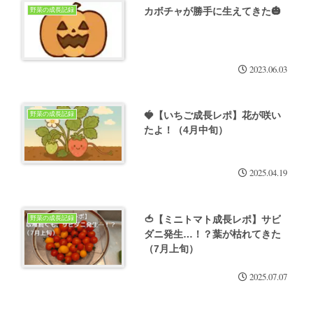
カボチャが勝手に生えてきた🎃
野菜の成長記録
2023.06.03
🍓【いちご成長レポ】花が咲い
野菜の成長記録
たよ！（4月中旬）
2025.04.19
🍅【ミニトマト成長レポ】サビ
野菜の成長記録
ダニ発生…！？葉が枯れてきた
（7月上旬）
2025.07.07