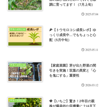
調に育ってます！（7月上旬）
2025.07.04
🌽【トウモロコシ成長レポ】ゆ
野菜の成長記録
っくり成長中…でもちょっと心
配（5月中旬）
2025.05.11
【家庭菜園】芽が出た野菜の間
野菜の成長記録
引きを実施！双葉の異変と「心
を鬼にする」重要性
2026.03.12
🍓【いちご】驚き！2年目の親
野菜の成長記録
株が爆発的な収穫量に？(4月下