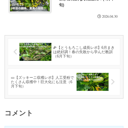
旬)
2026.04.30
🌽【とうもろこし成長レポ】6月まき
は絶好調！春の失敗から学んだ教訓
（6月下旬）
🥒【ズッキーニ収穫レポ】人工受粉で
たくさん収穫中！巨大化にも注意（6
月下旬）
コメント