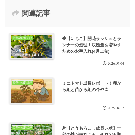
関連記事
🍓【いちご】開花ラッシュとラ
野菜の成長記録
ンナーの処理！収穫量を増やす
ためのお手入れ(4月上旬)
2026.04.04
ミニトマト成長レポート！種か
野菜の成長記録
ら組と苗から組の今🌱🍅
2025.04.17
🌽【とうもろこし成長レポ】一
野菜の成長記録
部の株が枯れこみ…それでも順