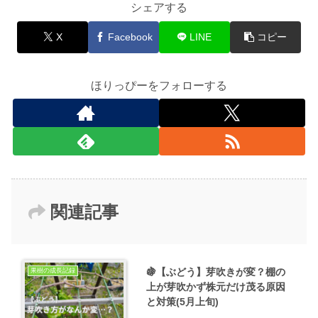
シェアする
X
Facebook
LINE
コピー
ほりっぴーをフォローする
関連記事
🍇【ぶどう】芽吹きが変？棚の
果樹の成長記録
上が芽吹かず株元だけ茂る原因
と対策(5月上旬)