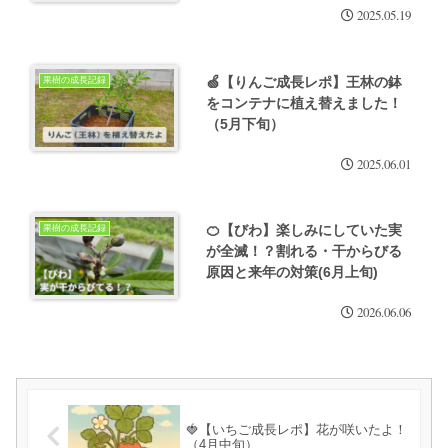
2025.05.19
🍏【りんご成長レポ】王林の鉢
果樹の成長記録
をコンテナに植え替えました！
（5月下旬）
2025.06.01
🍊【びわ】楽しみにしていた実
果樹の成長記録
が全滅！？割れる・干からびる
原因と来年の対策(6月上旬)
2026.06.06
🍓【いちご成長レポ】花が咲いたよ！
（4月中旬）