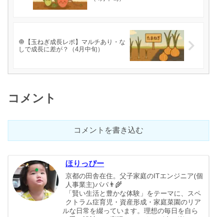
🧅【玉ねぎ成長レポ】マルチあり・な
しで成長に差が？（4月中旬）
コメント
コメントを書き込む
ほりっぴー
京都の田舎在住。父子家庭のITエンジニア(個
人事業主)パパ👨‍🌾
「賢い生活と豊かな体験」をテーマに、スペ
クトラム症育児・資産形成・家庭菜園のリア
ルな日常を綴っています。理想の毎日を自ら