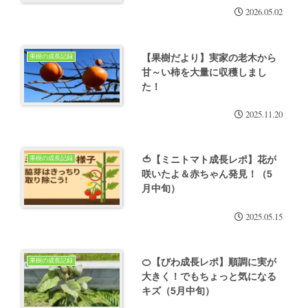
2026.05.02
【果樹だより】実家の老木から
果樹の成長記録
甘～い柿を大量に収穫しまし
た！
2025.11.20
🍅【ミニトマト成長レポ】花が
果樹の成長記録
咲いたよ＆赤ちゃん発見！（5
月中旬）
2025.05.15
🍊【びわ成長レポ】順調に実が
果樹の成長記録
大きく！でもちょっと気になる
キズ（5月中旬）