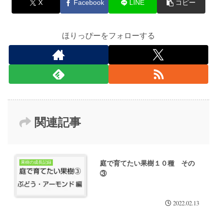
X
Facebook
LINE
コピー
ほりっぴーをフォローする
関連記事
庭で育てたい果樹１０種 その
果樹の成長記録
③
2022.02.13