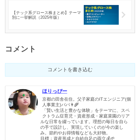
【テック系グロース株まとめ】テーマ
別に一挙解説（2025年版）
コメント
コメントを書き込む
ほりっぴー
京都の田舎在住。父子家庭のITエンジニア(個
人事業主)パパ👨‍🌾
「賢い生活と豊かな体験」をテーマに、スペ
クトラム症育児・資産形成・家庭菜園のリア
ルな日常を綴っています。理想の毎日を自ら
の手で設計し、実現していくのが今の楽し
み。節約やお得情報なども大好物。
目標：資産形成と自給自足の両立💰🌱