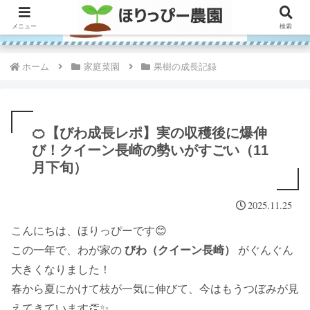
メニュー
検索
ホーム
家庭菜園
果樹の成長記録
🍊【びわ成長レポ】実の収穫後に爆伸
び！クイーン長崎の勢いがすごい（11
月下旬）
2025.11.25
こんにちは、ほりっぴーです😊
この一年で、わが家の
びわ（クイーン長崎）
がぐんぐん
大きくなりました！
春から夏にかけて枝が一気に伸びて、今はもうつぼみが見
えてきています👏✨