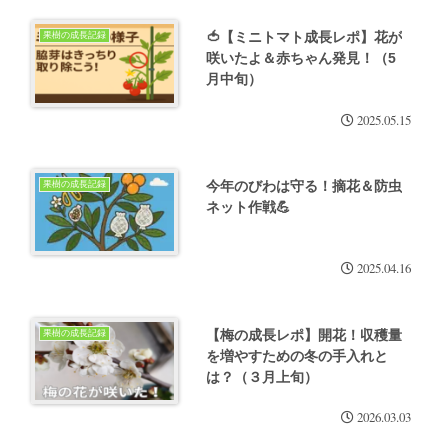
🍅【ミニトマト成長レポ】花が
果樹の成長記録
咲いたよ＆赤ちゃん発見！（5
月中旬）
2025.05.15
今年のびわは守る！摘花＆防虫
果樹の成長記録
ネット作戦💪
2025.04.16
【梅の成長レポ】開花！収穫量
果樹の成長記録
を増やすための冬の手入れと
は？（３月上旬）
2026.03.03