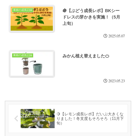
🍇【ぶどう成長レポ】BKシー
果樹の成長記録
ドレスの芽かきを実施！（5月
上旬）
2025.05.07
みかん植え替えました🍊
果樹の成長記録
2023.05.23
🍋【レモン成長レポ】だいぶ大きくな
りました！冬支度もそろそろ（11月下
旬）