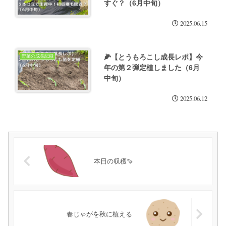
すぐ？（6月中旬）
2025.06.15
🌽【とうもろこし成長レポ】今
野菜の成長記録
年の第２弾定植しました（6月
中旬）
2025.06.12
本日の収穫🍠
春じゃがを秋に植える