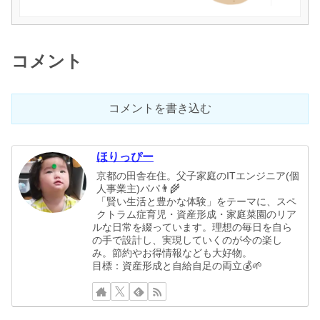
コメント
コメントを書き込む
ほりっぴー
京都の田舎在住。父子家庭のITエンジニア(個
人事業主)パパ👨‍🌾
「賢い生活と豊かな体験」をテーマに、スペ
クトラム症育児・資産形成・家庭菜園のリア
ルな日常を綴っています。理想の毎日を自ら
の手で設計し、実現していくのが今の楽し
み。節約やお得情報なども大好物。
目標：資産形成と自給自足の両立💰🌱