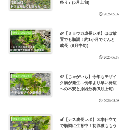
祭り」(5月上旬)
2026.05.07
🌿【ミョウガ成長レポ】ほぼ放
野菜の成長記録
置でも順調！約1か月でぐんと
成長（6月中旬）
2025.06.19
🥔【じゃがいも】今年もモザイ
野菜の成長記録
ク病が発生…例年より早い発症
への不安と原因分析(5月上旬)
2026.05.08
🍆【ナス成長レポ】３本仕立て
野菜の成長記録
で順調に生育中！初収穫ももう