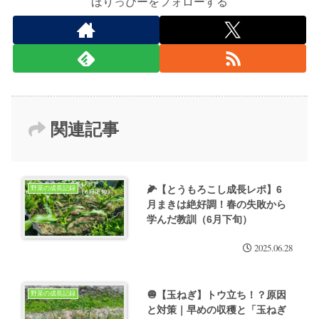
ほりっぴーをフォローする
関連記事
🌽【とうもろこし成長レポ】6
野菜の成長記録
月まきは絶好調！春の失敗から
学んだ教訓（6月下旬）
2025.06.28
🧅【玉ねぎ】トウ立ち！？原因
野菜の成長記録
と対策｜早めの収穫と「玉ねぎ