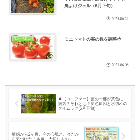
鳥よけジェル（6月下旬）
2025.06.24
ミニトマトの実の数を調整🍅
野菜の成長記録
2023.06.08
🌲【コニファー】葉の一部が茶色に…
病気？それとも？変色原因と水切れの
タイムラグ(5月下旬)
離婚から2ヶ月。今の心境と、今だか
ら気づけた「本当に大切なもの」