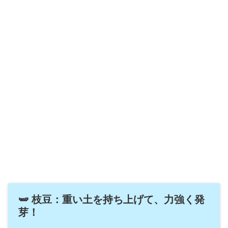
🫛 枝豆：重い土を持ち上げて、力強く発
芽！