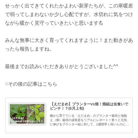
せっかく出てきてくれたかよわい新芽たちが、この寒暖差
で弱ってしまわないか少し心配ですが、水切れに気をつけ
ながら暖かく見守っていきたいと思います💪
みんな無事に大きく育ってくれますように！また動きがあ
ったら報告しますね。
最後までお読みいただきありがとうございました^^
☟その後の記事はこちら
【えだまめ】プランターvs畑！畑組は虫食いで
ピンチ！？(6月上旬)
種から育てている「えだまめ」のプランター栽培と地植
え（畑）栽培の成長差をリアルにレポート！青々と元気
に伸びるプランター組に対して、1週間早く蒔いたのに虫
食いと葉の黄化に悩まされる畑組の現状と、初期の育ち
方の違いの原因を考察します。