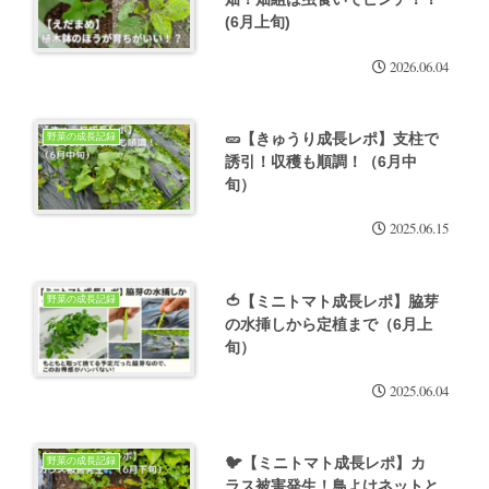
(6月上旬)
2026.06.04
🥒【きゅうり成長レポ】支柱で
野菜の成長記録
誘引！収穫も順調！（6月中
旬）
2025.06.15
🍅【ミニトマト成長レポ】脇芽
野菜の成長記録
の水挿しから定植まで（6月上
旬）
2025.06.04
🐦【ミニトマト成長レポ】カ
野菜の成長記録
ラス被害発生！鳥よけネットと