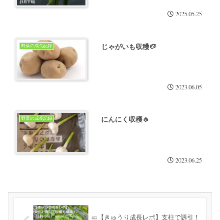
2025.05.25
じゃがいも収穫🥔
野菜の成長記録
2023.06.05
にんにく収穫🧄
野菜の成長記録
2023.06.25
🥒【きゅうり成長レポ】支柱で誘引！