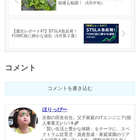
収穫も順調！（6月中旬）
【週次レポート#7】$TSLA急反発！
FOMC前に静かな波乱（6月第２週）
コメント
コメントを書き込む
ほりっぴー
京都の田舎在住。父子家庭のITエンジニア(個
人事業主)パパ👨‍🌾
「賢い生活と豊かな体験」をテーマに、スペ
クトラム症育児・資産形成・家庭菜園のリア