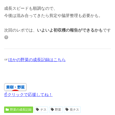
成長スピードも順調なので、
今後は混み合ってきたら剪定や脇芽整理も必要かも。
次回のレポでは、
いよいよ初収穫の報告ができるかも
です
😄
☞
ほかの野菜の成長記録はこちら
☝クリックで応援してね！
野菜の成長記録
ナス
野菜
長ナス