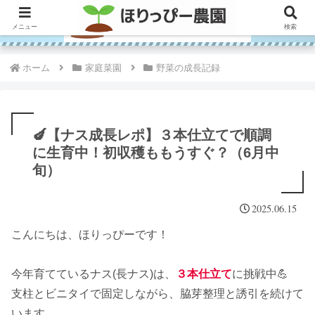
メニュー
検索
ホーム
家庭菜園
野菜の成長記録
🍆【ナス成長レポ】３本仕立てで順調
に生育中！初収穫ももうすぐ？（6月中
旬）
2025.06.15
こんにちは、ほりっぴーです！
今年育てているナス(長ナス)は、
３本仕立て
に挑戦中💪
支柱とビニタイで固定しながら、脇芽整理と誘引を続けて
います。