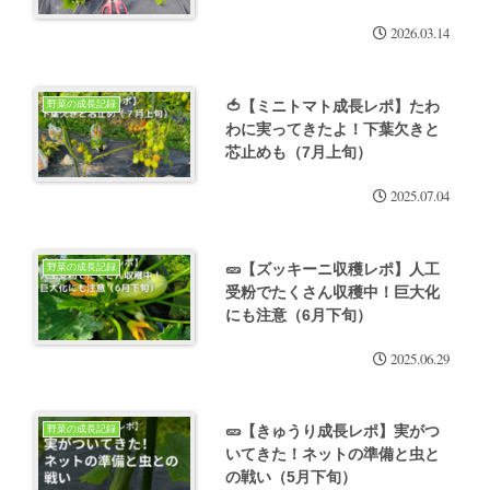
2026.03.14
🍅【ミニトマト成長レポ】たわ
野菜の成長記録
わに実ってきたよ！下葉欠きと
芯止めも（7月上旬）
2025.07.04
🥒【ズッキーニ収穫レポ】人工
野菜の成長記録
受粉でたくさん収穫中！巨大化
にも注意（6月下旬）
2025.06.29
🥒【きゅうり成長レポ】実がつ
野菜の成長記録
いてきた！ネットの準備と虫と
の戦い（5月下旬）