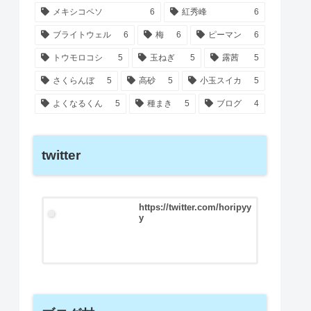
メキシコペソ
6
紅秀峰
6
ブライトウェル
6
梅
6
ピーマン
6
トウモロコシ
5
玉ねぎ
5
露茜
5
さくらんぼ
5
高砂
5
小玉スイカ
5
よくなるくん
5
種まき
5
ブログ
4
twitter
https://twitter.com/horipyy
y