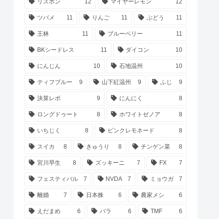
リスボン
12
マイヤーレモン
12
ツバメ
11
りんご
11
ぶどう
11
王林
11
ブルーベリー
11
BKシードレス
11
ダイコン
10
にんじん
10
石地温州
10
ティフブルー
9
山下紅温州
9
ふじ
9
決算レポ
9
にんにく
8
ロングドゥート
8
ホワイトゼノア
8
いちじく
8
ピンクレモネード
8
スイカ
8
きゅうり
8
チンゲン菜
8
宮川早生
8
ズッキーニ
7
FX
7
フェスティバル
7
NVDA
7
ミョウガ
7
離婚
7
日本株
6
農家メシ
6
えだまめ
6
バラ
6
TMF
6