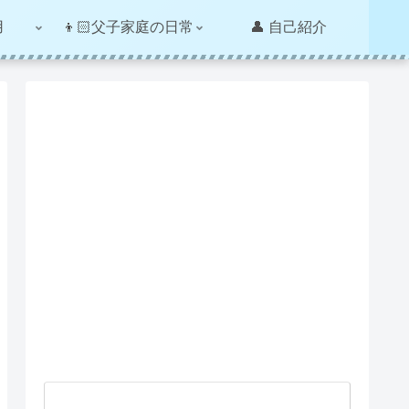
用
👦🏻父子家庭の日常
👤 自己紹介