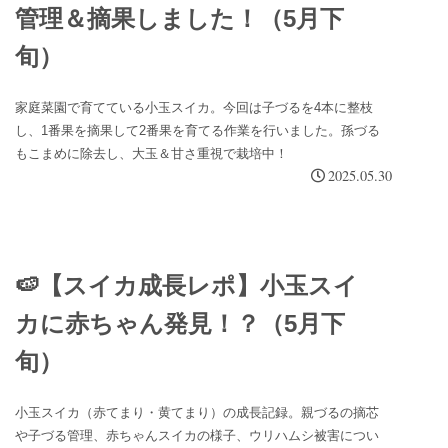
管理＆摘果しました！（5月下
旬）
家庭菜園で育てている小玉スイカ。今回は子づるを4本に整枝
し、1番果を摘果して2番果を育てる作業を行いました。孫づる
もこまめに除去し、大玉＆甘さ重視で栽培中！
2025.05.30
🍉【スイカ成長レポ】小玉スイ
カに赤ちゃん発見！？（5月下
旬）
小玉スイカ（赤てまり・黄てまり）の成長記録。親づるの摘芯
や子づる管理、赤ちゃんスイカの様子、ウリハムシ被害につい