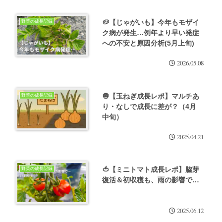
🥔【じゃがいも】今年もモザイ
野菜の成長記録
ク病が発生…例年より早い発症
への不安と原因分析(5月上旬)
2026.05.08
🧅【玉ねぎ成長レポ】マルチあ
野菜の成長記録
り・なしで成長に差が？（4月
中旬）
2025.04.21
🍅【ミニトマト成長レポ】脇芽
野菜の成長記録
復活＆初収穫も、雨の影響で…
2025.06.12