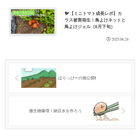
🐦【ミニトマト成長レポ】カ
野菜の成長記録
ラス被害発生！鳥よけネットと
鳥よけジェル（6月下旬）
2025.06.24
ほりっぴーの畑公開❗
微生物爆増！納豆水を作ろう