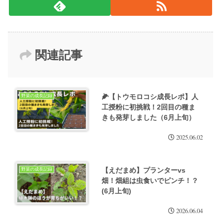
関連記事
🌽【トウモロコシ成長レポ】人
野菜の成長記録
工授粉に初挑戦！2回目の種ま
きも発芽しました（6月上旬）
2025.06.02
【えだまめ】プランターvs
野菜の成長記録
畑！畑組は虫食いでピンチ！？
(6月上旬)
2026.06.04