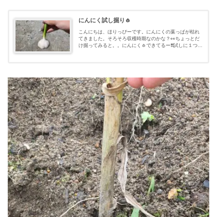
にんにく試し掘り🧄
こんにちは、ほりっぴーです。にんにくの葉っぱが枯れ
てきました。そろそろ収穫時期なのかな？👀ちょっとだ
け掘ってみると。。にんにく🧄できてるー❗❗試しに１つ収
穫してみました💪ズボっと抜く。しっかり根付いていて
思いの外苦労しました💦少し周りを掘っ...