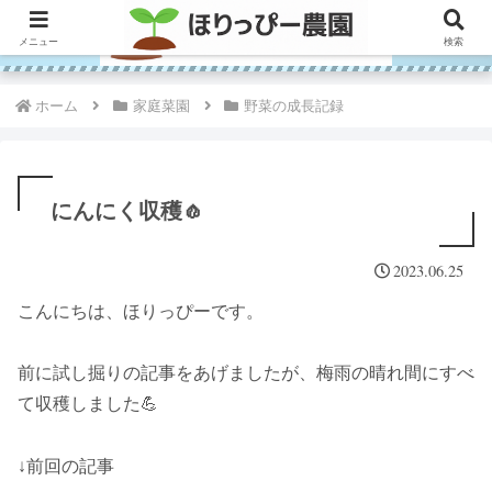
メニュー
検索
ホーム
家庭菜園
野菜の成長記録
にんにく収穫🧄
2023.06.25
こんにちは、ほりっぴーです。
前に試し掘りの記事をあげましたが、梅雨の晴れ間にすべ
て収穫しました💪
↓前回の記事