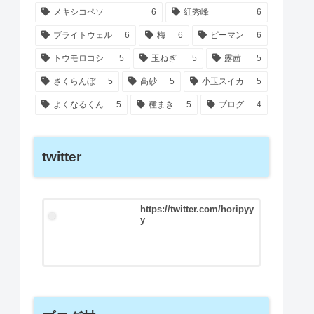
メキシコペソ
6
紅秀峰
6
ブライトウェル
6
梅
6
ピーマン
6
トウモロコシ
5
玉ねぎ
5
露茜
5
さくらんぼ
5
高砂
5
小玉スイカ
5
よくなるくん
5
種まき
5
ブログ
4
twitter
https://twitter.com/horipyy
y