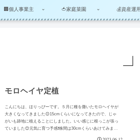
🏢個人事業主
🍅家庭菜園
💰資産運
モロヘイヤ定植
こんにちは、ほりっぴーです。５月に種を撒いたモロヘイヤが
大きくなってきました😊15cmくらいになってきたので、じゃ
がいも跡地に植えることにしました。いい感じに根っこが張っ
ていました😊元気に育つ予感❗株間は30cmくらいあけてみまし
た。モロヘ...
2023.06.12