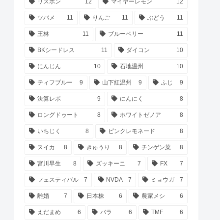
リスボン
12
マイヤーレモン
12
ツバメ
11
りんご
11
ぶどう
11
王林
11
ブルーベリー
11
BKシードレス
11
ダイコン
10
にんじん
10
石地温州
10
ティフブルー
9
山下紅温州
9
ふじ
9
決算レポ
9
にんにく
8
ロングドゥート
8
ホワイトゼノア
8
いちじく
8
ピンクレモネード
8
スイカ
8
きゅうり
8
チンゲン菜
8
宮川早生
8
ズッキーニ
7
FX
7
フェスティバル
7
NVDA
7
ミョウガ
7
離婚
7
日本株
6
農家メシ
6
えだまめ
6
バラ
6
TMF
6