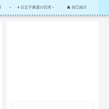
用
👦🏻父子家庭の日常
👤 自己紹介