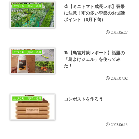
🍅【ミニトマト成長レポ】裂果
土づくり・資材・道具
に注意！雨の多い季節のお世話
ポイント（6月下旬）
2025.06.27
🧵【鳥害対策レポート】話題の
土づくり・資材・道具
「鳥よけジェル」を使ってみ
た！
2025.07.02
コンポストを作ろう
土づくり・資材・道具
2023.06.13