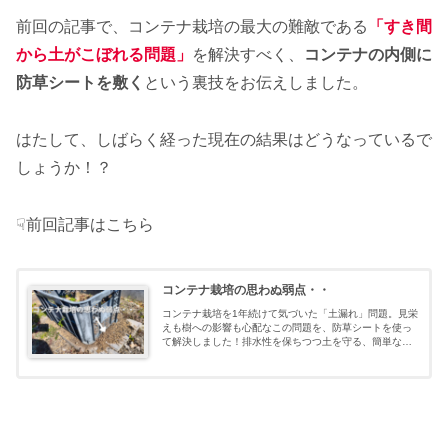
前回の記事で、コンテナ栽培の最大の難敵である
「すき間
から土がこぼれる問題」
を解決すべく、
コンテナの内側に
防草シートを敷く
という裏技をお伝えしました。
はたして、しばらく経った現在の結果はどうなっているで
しょうか！？
☟前回記事はこちら
コンテナ栽培の思わぬ弱点・・
コンテナ栽培を1年続けて気づいた「土漏れ」問題。見栄
えも樹への影響も心配なこの問題を、防草シートを使っ
て解決しました！排水性を保ちつつ土を守る、簡単な対
策方法をご紹介します。