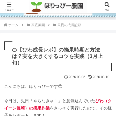
メニュー
検索
ホーム
家庭菜園
果樹の成長記録
🍊【びわ成長レポ】の摘果時期と方法
は？実を大きくするコツを実践（3月上
旬）
2026.03.06
2026.03.10
こんにちは、ほりっぴーです😊
今日は、先日「やらなきゃ！」と意気込んでいた
びわ（ク
イーン長崎）の摘果作業
をさっそく実行したので、その様
子をレポートします！