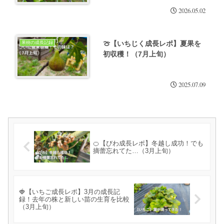
2026.05.02
🍈【いちじく成長レポ】夏果を
果樹の成長記録
初収穫！（7月上旬）
2025.07.09
🍊【びわ成長レポ】冬越し成功！でも
摘蕾忘れてた…（3月上旬）
🍓【いちご成長レポ】3月の成長記
録！去年の株と新しい苗の生育を比較
（3月上旬）