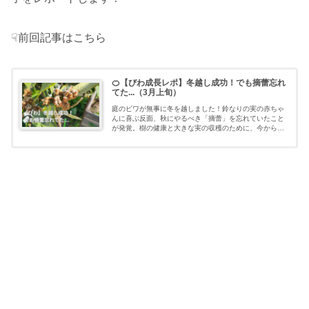
☟前回記事はこちら
🍊【びわ成長レポ】冬越し成功！でも摘蕾忘れ
てた...（3月上旬）
庭のビワが無事に冬を越しました！鈴なりの実の赤ちゃ
んに喜ぶ反面、秋にやるべき「摘蕾」を忘れていたこと
が発覚。樹の健康と大きな実の収穫のために、今からで
きる「摘果」での対策と今後の計画について綴ります。