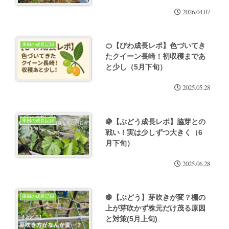
2026.04.07
🍊【びわ成長レポ】色づいてき
果樹の成長記録
たクイーン長崎！初収穫まであ
と少し（5月下旬）
2025.05.28
🍇【ぶどう成長レポ】脇芽との
果樹の成長記録
戦い！実は少しずつ大きく（6
月下旬）
2025.06.28
🍇【ぶどう】芽吹きが変？棚の
果樹の成長記録
上が芽吹かず株元だけ茂る原因
と対策(5月上旬)