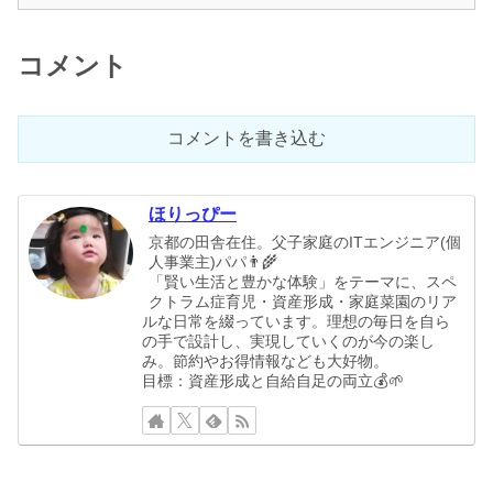
コメント
コメントを書き込む
ほりっぴー
京都の田舎在住。父子家庭のITエンジニア(個
人事業主)パパ👨‍🌾
「賢い生活と豊かな体験」をテーマに、スペ
クトラム症育児・資産形成・家庭菜園のリア
ルな日常を綴っています。理想の毎日を自ら
の手で設計し、実現していくのが今の楽し
み。節約やお得情報なども大好物。
目標：資産形成と自給自足の両立💰🌱