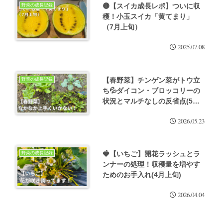
🟡【スイカ成長レポ】ついに収
野菜の成長記録
穫！小玉スイカ「黄てまり」
（7月上旬）
2025.07.08
【春野菜】チンゲン菜がトウ立
野菜の成長記録
ち💦ダイコン・ブロッコリーの
状況とマルチなしの反省点(5月
下旬)
2026.05.23
🍓【いちご】開花ラッシュとラ
野菜の成長記録
ンナーの処理！収穫量を増やす
ためのお手入れ(4月上旬)
2026.04.04