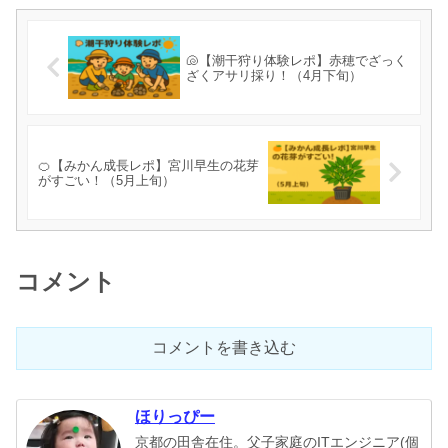
🐚【潮干狩り体験レポ】赤穂でざっく
ざくアサリ採り！（4月下旬）
🍊【みかん成長レポ】宮川早生の花芽
がすごい！（5月上旬）
コメント
コメントを書き込む
ほりっぴー
京都の田舎在住。父子家庭のITエンジニア(個