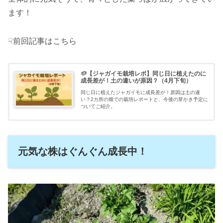
ます！
☟前回記事はこちら
🥔【ジャガイモ栽培レポ】同じ日に植えたのに
成長差が！土の違いが原因？（4月下旬）
同じ日に植えたジャガイモに成長差が！原因は土の違
い？2カ所の畑での栽培レポートと、今後の芽かき予定に
ついてご紹介。
元気な株はぐんぐん成長中！