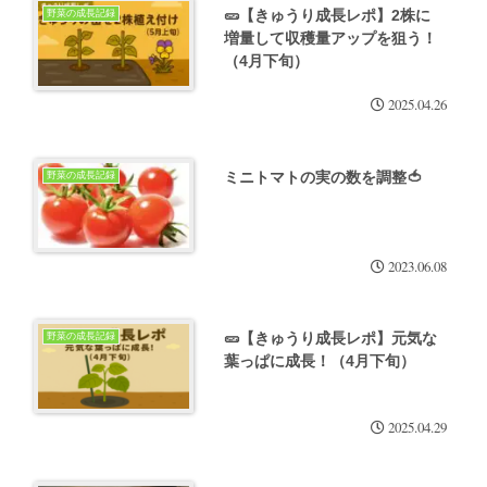
🥒【きゅうり成長レポ】2株に
野菜の成長記録
増量して収穫量アップを狙う！
（4月下旬）
2025.04.26
ミニトマトの実の数を調整🍅
野菜の成長記録
2023.06.08
🥒【きゅうり成長レポ】元気な
野菜の成長記録
葉っぱに成長！（4月下旬）
2025.04.29