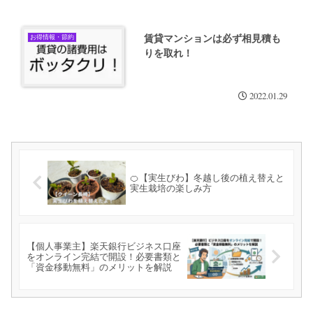
賃貸マンションは必ず相見積も
お得情報・節約
りを取れ！
2022.01.29
🍊【実生びわ】冬越し後の植え替えと
実生栽培の楽しみ方
【個人事業主】楽天銀行ビジネス口座
をオンライン完結で開設！必要書類と
「資金移動無料」のメリットを解説