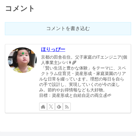
コメント
コメントを書き込む
ほりっぴー
京都の田舎在住。父子家庭のITエンジニア(個
人事業主)パパ👨‍🌾
「賢い生活と豊かな体験」をテーマに、スペ
クトラム症育児・資産形成・家庭菜園のリア
ルな日常を綴っています。理想の毎日を自ら
の手で設計し、実現していくのが今の楽し
み。節約やお得情報なども大好物。
目標：資産形成と自給自足の両立💰🌱