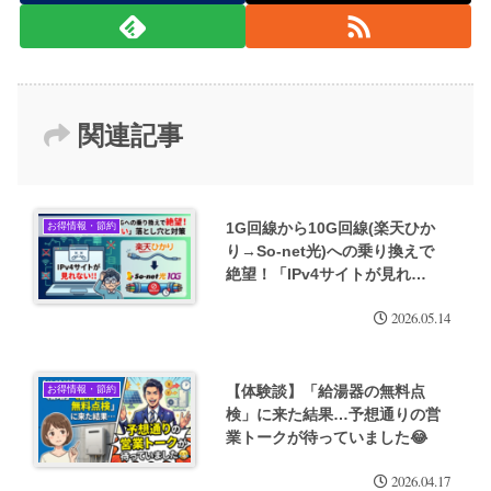
関連記事
1G回線から10G回線(楽天ひか
お得情報・節約
り→So-net光)への乗り換えで
絶望！「IPv4サイトが見れな
い」落とし穴と対策
2026.05.14
【体験談】「給湯器の無料点
お得情報・節約
検」に来た結果…予想通りの営
業トークが待っていました😂
2026.04.17