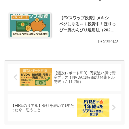
【FXスワップ投資】メキシコ
月次レポート
ペソにゆる～く投資中！ほりっ
ぴー流のんびり運用法（2025
年4月）
2025.04.23
【週次レポート#10】円安追い風で資
産プラス！NVDAは時価総額4兆ドル
突破（7月1,2週）
【FIREのリアル】会社を辞めて1年た
った今、思うこと