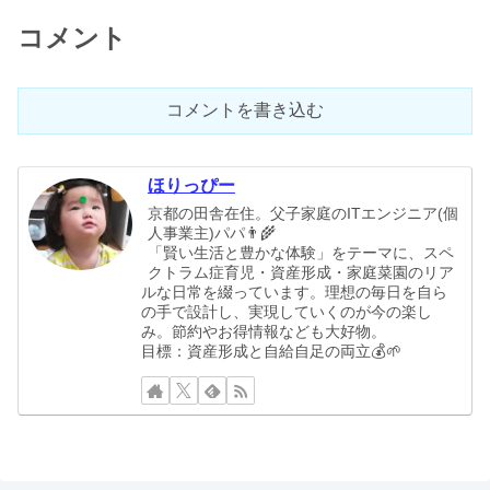
コメント
コメントを書き込む
ほりっぴー
京都の田舎在住。父子家庭のITエンジニア(個
人事業主)パパ👨‍🌾
「賢い生活と豊かな体験」をテーマに、スペ
クトラム症育児・資産形成・家庭菜園のリア
ルな日常を綴っています。理想の毎日を自ら
の手で設計し、実現していくのが今の楽し
み。節約やお得情報なども大好物。
目標：資産形成と自給自足の両立💰🌱